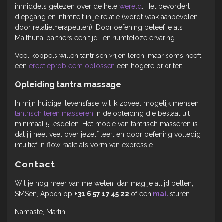
inmiddels gelezen over de hele
wereld
. Het bevordert
diepgang en intimiteit in je relatie (wordt vaak aanbevolen
door relatietherapeuten). Door oefening beleef je als
Maithuna-partners een tijd- en ruimteloze ervaring.
Veel koppels willen tantrisch vrijen leren, maar soms heeft
een
erectieprobleem oplossen
een hogere prioriteit.
Opleiding tantra massage
In mijn huidige ‘levensfase’ wil ik zoveel mogelijk mensen
tantrisch leren masseren
in de opleiding die bestaat uit
minimaal 5 lesdelen. Het mooie van tantrisch masseren is
dat jij heel veel over jezelf leert en door oefening volledig
intuïtief in flow raakt als vorm van expressie.
Contact
Wil je nog meer van me weten, dan mag je altijd bellen,
SMSen, Appen op
+31 6 57 17 45 22
of een
mail
sturen.
Namasté, Martin